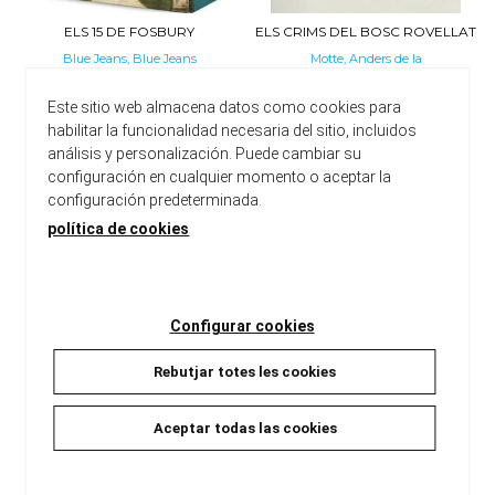
ELS 15 DE FOSBURY
ELS CRIMS DEL BOSC ROVELLAT
Blue Jeans, Blue Jeans
Motte, Anders de la
20,90 €
22,90 €
Este sitio web almacena datos como cookies para
habilitar la funcionalidad necesaria del sitio, incluidos
análisis y personalización. Puede cambiar su
configuración en cualquier momento o aceptar la
configuración predeterminada.
política de cookies
Configurar cookies
Rebutjar totes les cookies
Aceptar todas las cookies
L'OMBRA DEL VENT (EDICIÓ
EL CLUB DE L'OBLIT (EDICIÓ
ESPECIAL CANTELLS TINTATS...
ESPECIAL)
Ruiz Zafón, Carlos
Kellen, Alice