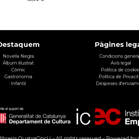
Destaquem
Pàgines leg
Novel·la Negra
Condicions genera
Àlbum il·lustrat
Avís legal
Còmic
Política de cookie
Gastronomia
Política de Privacit
Infantil
Despeses d'enviam
libreria QuatreCincU – All rights reserved – Powered by