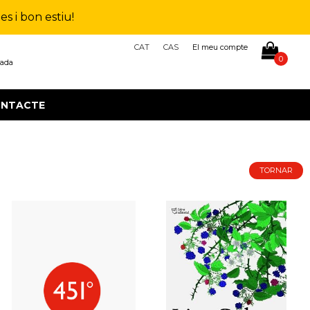
s i bon estiu!
CAT
CAS
El meu compte
0
çada
NTACTE
TORNAR