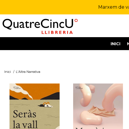
Marxem de vac
INICI
Inici
/
L'Altra Narrativa