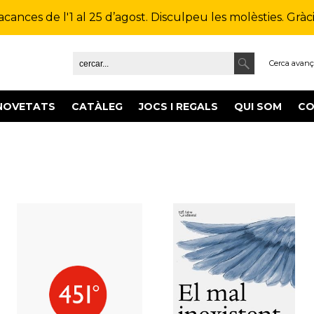
ances de l'1 al 25 d’agost. Disculpeu les molèsties. Gràcie
Cerca avan
NOVETATS
CATÀLEG
JOCS I REGALS
QUI SOM
CO