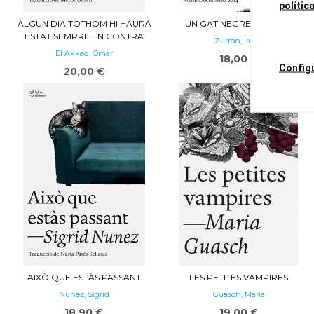
polític
ALGUN DIA TOTHOM HI HAURÀ
UN GAT NEGRE AL JARDÍ
ESTAT SEMPRE EN CONTRA
Zurrón, Irene
El Akkad, Omar
18,00 €
Config
20,00 €
AIXÒ QUE ESTÀS PASSANT
LES PETITES VAMPIRES
Nunez, Sigrid
Guasch, Maria
18,90 €
19,00 €