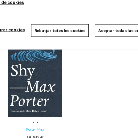
a de cookies
QUINZE ANYS
A CENT TRENTA PER LA
NACIONAL
Hjorth, Vigdis
Sala, Guillem
19,50 €
urar cookies
Rebutjar totes les cookies
Aceptar todas las c
20,00 €
SHY
Porter, Max
18,90 €