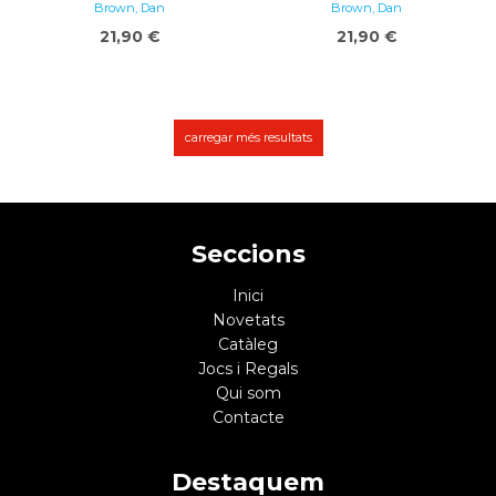
Brown, Dan
Brown, Dan
21,90 €
21,90 €
carregar més resultats
Seccions
Inici
Novetats
Catàleg
Jocs i Regals
Qui som
Contacte
Destaquem