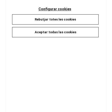
ÁNGELES Y DEMONIOS
LA CONSPIRACIÓN
Configurar cookies
Brown, Dan
Brown, Dan
Rebutjar totes les cookies
14,96 €
14,96 €
Aceptar todas las cookies
FORTALEZA DIGITAL
ORIGEN
Brown, Dan
Brown, Dan
14,96 €
14,96 €