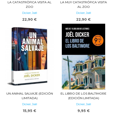
LA CATASTRÒFICA VISITA AL
LA MUY CATASTRÓFICA VISITA
ZOO
AL ZOO
Dicker, Joël
Dicker, Joël
22,90 €
22,90 €
UN ANIMAL SALVAJE (EDICIÓN
EL LIBRO DE LOS BALTIMORE
LIMITADA)
(EDICIÓN LIMITADA)
Dicker, Joël
Dicker, Joël
15,95 €
9,95 €