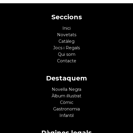
Seccions
Inici
Novetats
Catàleg
Jocs i Regals
Qui som
Contacte
Destaquem
Novel·la Negra
Àlbum il·lustrat
Còmic
Gastronomia
Infantil
Pàgines legals