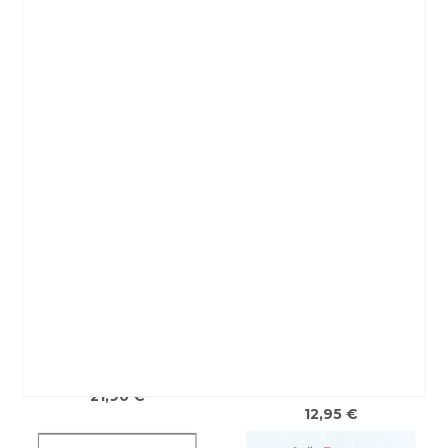
Dicker, Joël
Dicker, Joël
12,95 €
23,90 €
EL LIBRO DE LOS BALTIMORE
LA VERDAD SOBRE EL CASO
HARRY QUEBERT
Dicker, Joël
Dicker, Joël
21,90 €
12,95 €