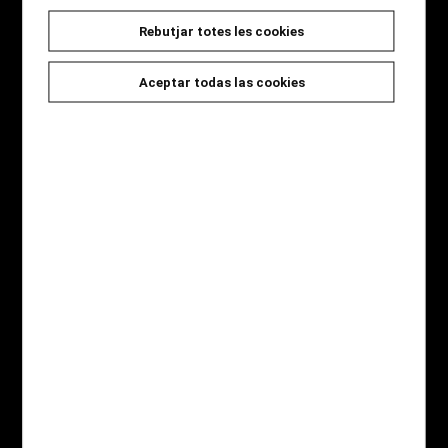
Rebutjar totes les cookies
Seccions
Inici
Aceptar todas las cookies
Novetats
Catàleg
Jocs i Regals
Qui som
Contacte
Destaquem
Novel·la Negra
Àlbum il·lustrat
Còmic
Gastronomia
Infantil
Pàgines legals