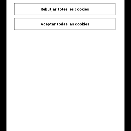
Rebutjar totes les cookies
Seccions
Inici
Aceptar todas las cookies
Novetats
Catàleg
Jocs i Regals
Qui som
Contacte
Destaquem
Novel·la Negra
Àlbum il·lustrat
Còmic
Gastronomia
Infantil
Pàgines legals