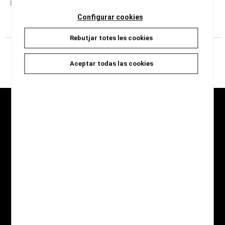
Pàgines :
0
Configurar cookies
Rebutjar totes les cookies
Aceptar todas las cookies
Seccions
Inici
Novetats
Catàleg
Jocs i Regals
Qui som
Contacte
Destaquem