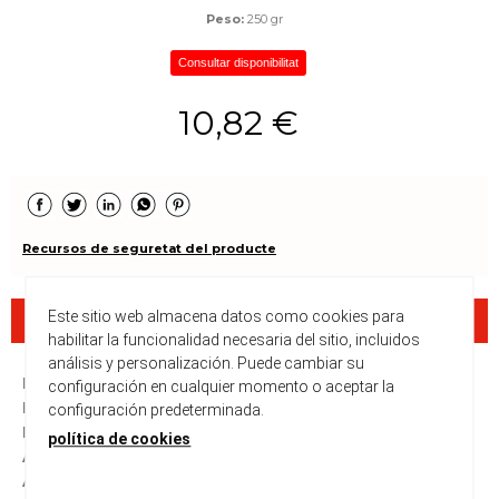
Peso:
250 gr
Consultar disponibilitat
10,82 €
Recursos de seguretat del producte
Este sitio web almacena datos como cookies para
Descripció
habilitar la funcionalidad necesaria del sitio, incluidos
análisis y personalización. Puede cambiar su
ISBN :
978-1-4711-2532-4
configuración en cualquier momento o aceptar la
Encuadernació :
Tapa tova
configuración predeterminada.
Data d'edició :
27/06/2019
política de cookies
Any d'edició :
0
Autors :
Matson, Morgan