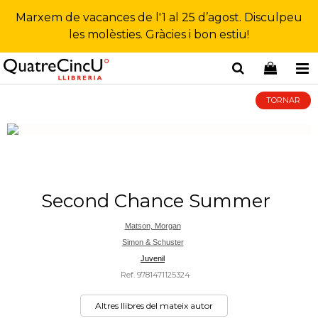
Marxem de vacances de l'1 al 25 d’agost. Disculpeu
les molèsties. Gràcies i bon estiu!
TORNAR
Second Chance Summer
Matson, Morgan
Simon & Schuster
Juvenil
Ref. 9781471125324
Altres llibres del mateix autor