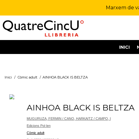
Marxem de vac
INICI
Inici
/
Còmic adult
/
AINHOA BLACK IS BELTZA
AINHOA BLACK IS BELTZA
MUGURUZA, FERMIN / CANO, HARKAITZ / CAMPO, I
Edicions Pol·len
Còmic adult