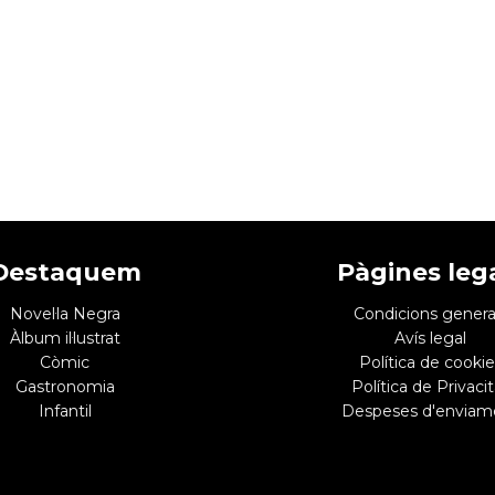
Destaquem
Pàgines leg
Novel·la Negra
Condicions genera
Àlbum il·lustrat
Avís legal
Còmic
Política de cookie
Gastronomia
Política de Privacit
Infantil
Despeses d'enviam