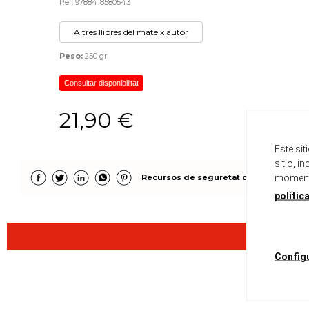
Ref. 9788418580543
Altres llibres del mateix autor
Peso:
250 gr
Consultar disponibilitat
21,90 €
Este si
sitio, i
momento
Recursos de seguretat del producte
polític
Config