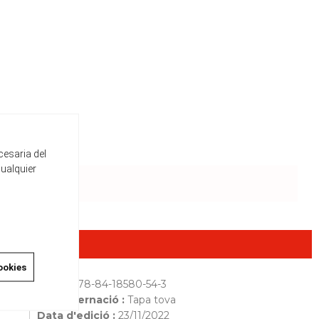
cesaria del
cualquier
ookies
ISBN :
978-84-18580-54-3
Encuadernació :
Tapa tova
Data d'edició :
23/11/2022