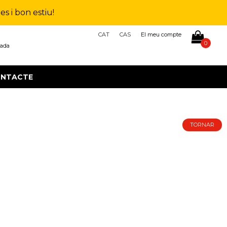
s i bon estiu!
CAT
CAS
El meu compte
0
çada
NTACTE
TORNAR