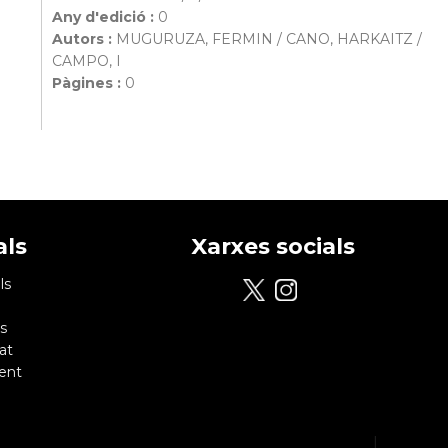
Any d'edició :
0
Autors :
MUGURUZA, FERMIN / CANO, HARKAITZ /
CAMPO, I
Pàgines :
0
als
Xarxes socials
ls
s
at
ent