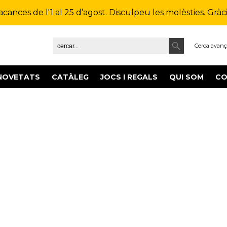
ances de l'1 al 25 d’agost. Disculpeu les molèsties. Gràcie
Cerca avan
NOVETATS
CATÀLEG
JOCS I REGALS
QUI SOM
CO