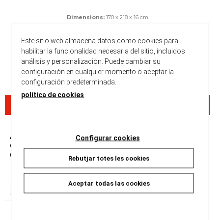
Dimensions:
170 x 218 x 16 cm
Peso:
120 gr
Este sitio web almacena datos como cookies para
Disponible
habilitar la funcionalidad necesaria del sitio, incluidos
análisis y personalización. Puede cambiar su
22,00 €
configuración en cualquier momento o aceptar la
configuración predeterminada.
política de cookies
Disponibilitat a les nostres botigues
Alella
Configurar cookies
Carrer del Mig, 36
08328
Alella
Rebutjar totes les cookies
Disponible
Aceptar todas las cookies
RESERVAR
* La disponibilidad es a nivel informativo y puede ser inexacto.