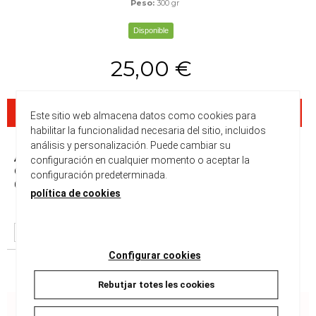
Peso:
300 gr
Disponible
25,00 €
Disponibilitat a les nostres botigues
Este sitio web almacena datos como cookies para
habilitar la funcionalidad necesaria del sitio, incluidos
análisis y personalización. Puede cambiar su
Alella
configuración en cualquier momento o aceptar la
Carrer del Mig, 36
configuración predeterminada.
08328
Alella
política de cookies
Disponible
RESERVAR
Configurar cookies
* La disponibilidad es a nivel informativo y puede ser inexacto.
Rebutjar totes les cookies