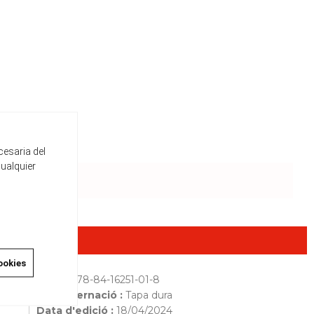
cesaria del
cualquier
ookies
ISBN :
978-84-16251-01-8
Encuadernació :
Tapa dura
Data d'edició :
18/04/2024