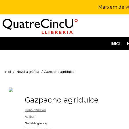
Marxem de vac
INICI
Inici
/
Novel·la gràfica
/
Gazpacho agridulce
Gazpacho agridulce
Quan Zhou Wu
Astiberri
Novel·la gràfica