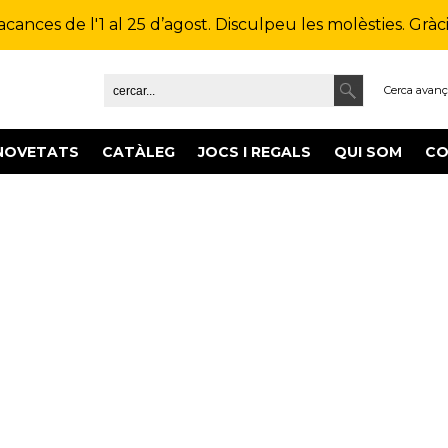
ances de l'1 al 25 d’agost. Disculpeu les molèsties. Gràcie
Cerca avan
NOVETATS
CATÀLEG
JOCS I REGALS
QUI SOM
CO