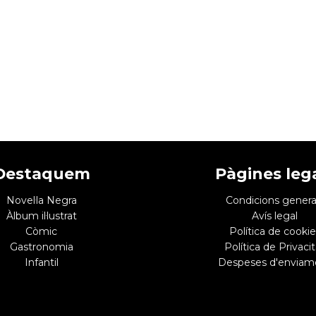
Destaquem
Pàgines leg
Novel·la Negra
Condicions genera
Àlbum il·lustrat
Avís legal
Còmic
Política de cookie
Gastronomia
Política de Privacit
Infantil
Despeses d'enviam