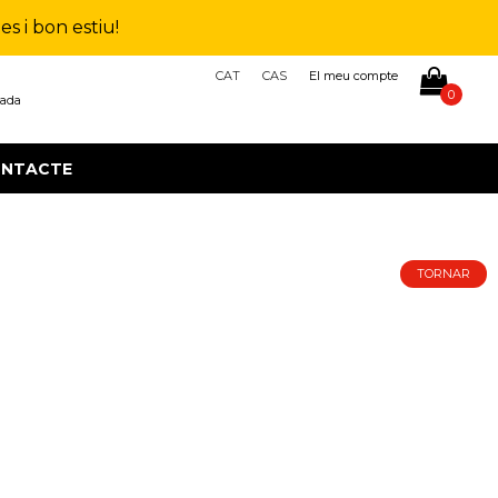
s i bon estiu!
CAT
CAS
El meu compte
0
çada
NTACTE
TORNAR