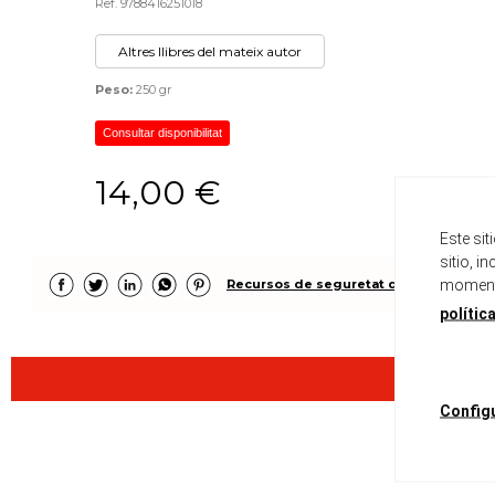
Ref. 9788416251018
Altres llibres del mateix autor
Peso:
250 gr
Consultar disponibilitat
14,00 €
Este si
sitio, i
momento
Recursos de seguretat del producte
polític
Config