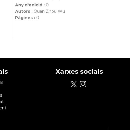
Any d'edició :
0
Autors :
Quan Zhou Wu
Pàgines :
0
als
Xarxes socials
ls
s
at
ent