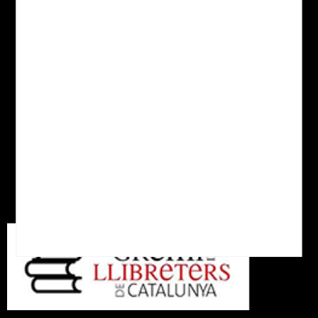
Avís legal
Política de cookies
Política de Privacitat
Despeses d'enviament
Xarxes socials