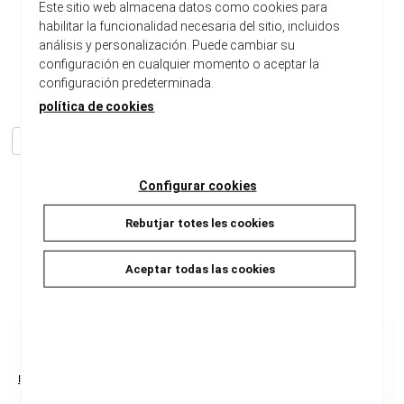
Biblioteques públiques
Este sitio web almacena datos como cookies para
habilitar la funcionalidad necesaria del sitio, incluidos
Smith, Ali
análisis y personalización. Puede cambiar su
Raig Verd
configuración en cualquier momento o aceptar la
configuración predeterminada.
Lingüística
Ref. 9788419206008
política de cookies
Altres llibres de la col·lecció
Altres llibres del mateix autor
Dimensions:
207 x 139 x 130 cm
Configurar cookies
Peso:
250 gr
Rebutjar totes les cookies
Consultar disponibilitat
19,95 €
Aceptar todas las cookies
Recursos de seguretat del producte