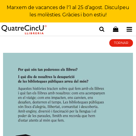
Marxem de vacances de l'1 al 25 d’agost. Disculpeu
les molèsties. Gràcies i bon estiu!
TORNAR