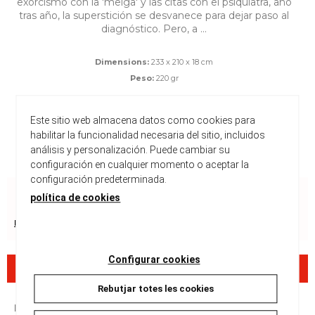
exorcismo con la 'meiga' y las citas con el psiquiatra, año
tras año, la superstición se desvanece para dejar paso al
diagnóstico. Pero, a ...
Dimensions:
233 x 210 x 18 cm
Peso:
220 gr
Consultar disponibilitat
Este sitio web almacena datos como cookies para
habilitar la funcionalidad necesaria del sitio, incluidos
21,00 €
análisis y personalización. Puede cambiar su
configuración en cualquier momento o aceptar la
configuración predeterminada.
política de cookies
Recursos de seguretat del producte
Configurar cookies
Descripció
Rebutjar totes les cookies
ISBN :
978-84-19670-14-4