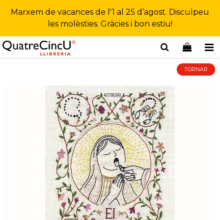
Marxem de vacances de l'1 al 25 d’agost. Disculpeu
les molèsties. Gràcies i bon estiu!
TORNAR