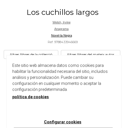
Los cuchillos largos
Welsh, Irvine
Anagrama
Novel·la Negra
Ref. 9788433946669
Altres llibres de la col·lecció
Altres llibres del mateix autor
Irvine Welsh on fire: salvaje, perturbador, a ratos
Este sitio web almacena datos como cookies para
desternillante, siempre incorrecto y trepidante como un
habilitar la funcionalidad necesaria del sitio, incluidos
chute de adrenalina. En un almacén del puerto de Leith,
análisis y personalización. Puede cambiar su
distrito de Edimburgo, aparece el cadáver desnudo del
configuración en cualquier momento o aceptar la
diputado tory Ritchie Gulliver. Tras una turbulenta carrera
configuración predeterminada.
plagada de escándalos,...
política de cookies
Ancho:
140 cm
Largo:
220 cm
Peso:
540 gr
Configurar cookies