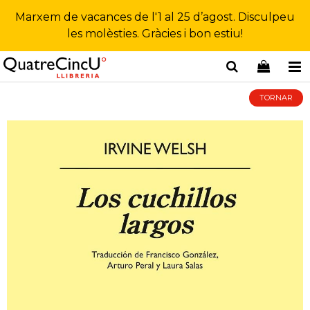
Marxem de vacances de l'1 al 25 d’agost. Disculpeu
les molèsties. Gràcies i bon estiu!
TORNAR