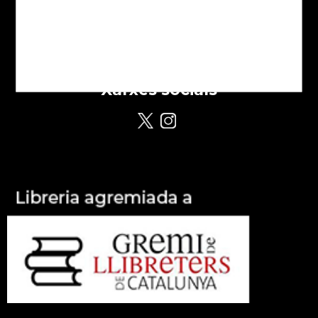
Avís legal
Política de cookies
Política de Privacitat
Despeses d'enviament
Xarxes socials