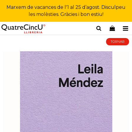
Marxem de vacances de l'1 al 25 d’agost. Disculpeu
les molèsties. Gràcies i bon estiu!
TORNAR