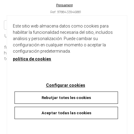
Pensament
Ref. 9788433946881
Altres llibres de la col·lecció
Altres llibres del mateix autor
Este sitio web almacena datos como cookies para
habilitar la funcionalidad necesaria del sitio, incluidos
Una celebración de la intuición, la creatividad y el valor de la
análisis y personalización. Puede cambiar su
fotografía en el mundo dominado por la inmediatez. La
configuración en cualquier momento o aceptar la
fotografía lleva años inmersa en una transformación que se
configuración predeterminada.
ha visto acelerada por la IA. Pero más allá de revoluciones y
tendencias, lo que sigue definiéndola es la mirada humana.
política de cookies
¿...
Ancho:
105 cm
Configurar cookies
Largo:
175 cm
Peso:
200 gr
Rebutjar totes les cookies
Consultar disponibilitat
Aceptar todas las cookies
15,90 €