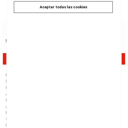
19,90 €
Aceptar todas las cookies
Recursos de seguretat del producte
Descripció
ISBN :
979-13-87761-14-1
Encuadernació :
Tapa tova
Data d'edició :
01/10/2025
Any d'edició :
2025
Idioma :
ESPANYOL, CASTELLÀ
Autors :
Sañes, Patricia
Pàgines :
248
Col·lecció :
Narrativa
Número de col·lecció :
10