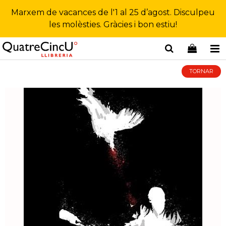
Marxem de vacances de l'1 al 25 d’agost. Disculpeu
les molèsties. Gràcies i bon estiu!
TORNAR