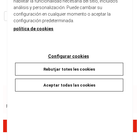
habilitar la funcionalidad necesaria del sitio, incluidos
Ref. 9788416828890
análisis y personalización. Puede cambiar su
configuración en cualquier momento o aceptar la
Altres llibres de la col·lecció
Altres llibres del mateix autor
configuración predeterminada.
Ancho:
175 cm
política de cookies
Largo:
245 cm
Peso:
555 gr
Consultar disponibilitat
Configurar cookies
20,00 €
Rebutjar totes les cookies
Aceptar todas las cookies
Recursos de seguretat del producte
Descripció