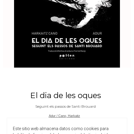
El dia de les oques
Seguint els passos de Santi Brouard
Adur / Cano, Harkaitz
Edicions Pol·len
Este sitio web almacena datos como cookies para
Narrativa Català