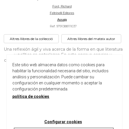
Ford, Richard
Feltrinelli Editores
Assaig
Ref. 9791388111037
Altres llibres de la col·lecció
Altres llibres del mateix autor
Una reflexión ágil y viva acerca de la forma en que literatura
y política se entrelazan En este ensayo conciso y
clarividente, Richard Ford enuncia algo que muchos de sus
Este sitio web almacena datos como cookies para
lectores han intuido desde siempre en sus libros: que lo
habilitar la funcionalidad necesaria del sitio, incluidos
artístico, lo ético, lo público y lo privado no son esferas
separadas, s...
análisis y personalización. Puede cambiar su
configuración en cualquier momento o aceptar la
configuración predeterminada.
Ancho:
130 cm
política de cookies
Largo:
190 cm
Peso:
140 gr
Disponible
Configurar cookies