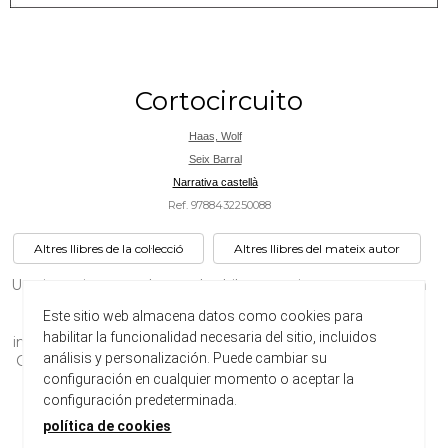
Cortocircuito
Haas, Wolf
Seix Barral
Narrativa castellà
Ref. 9788432250088
Altres llibres de la col·lecció
Altres llibres del mateix autor
Una ingeniosa novela con dos hilos narrativos que se cruzan
en un cortocircuito final. Libro del año en Alemania.«Una
Este sitio web almacena datos como cookies para
novela tan llena de alusiones, divertida y construida con
habilitar la funcionalidad necesaria del sitio, incluidos
inteligencia, como solo podían hacerlo Umberto Eco e Italo
análisis y personalización. Puede cambiar su
Calvino.» Welt am Sonntag Franz Escher tiene una vida sin
sobre...
configuración en cualquier momento o aceptar la
configuración predeterminada.
política de cookies
Ancho:
133 cm