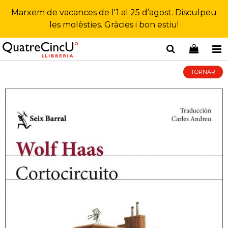
Marxem de vacances de l'1 al 25 d’agost. Disculpeu
les molèsties. Gràcies i bon estiu!
TORNAR