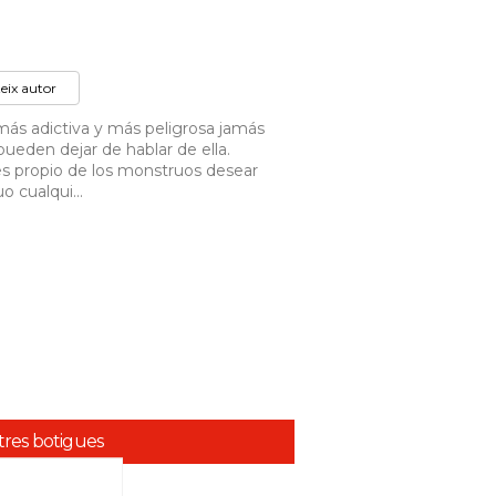
teix autor
 más adictiva y más peligrosa jamás
pueden dejar de hablar de ella.
s propio de los monstruos desear
o cualqui...
stres botigues