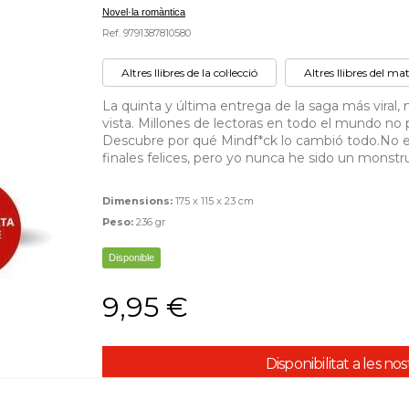
Novel·la romàntica
Ref. 9791387810580
Altres llibres de la col·lecció
Altres llibres del ma
La quinta y última entrega de la saga más viral,
vista. Millones de lectoras en todo el mundo no 
Descubre por qué Mindf*ck lo cambió todo.No e
finales felices, pero yo nunca he sido un monstru
Dimensions:
175 x 115 x 23 cm
Peso:
236 gr
Disponible
9,95 €
Disponibilitat a les no