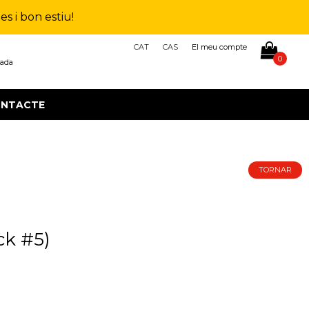
s i bon estiu!
CAT
CAS
El meu compte
0
çada
NTACTE
TORNAR
ck #5)