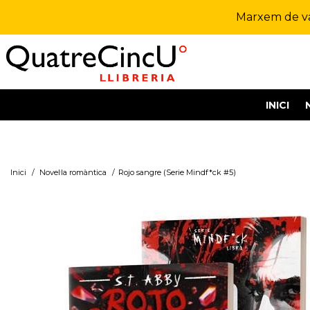
Marxem de vac
INICI
Inici
/
Novel·la romàntica
/
Rojo sangre (Serie Mindf*ck #5)