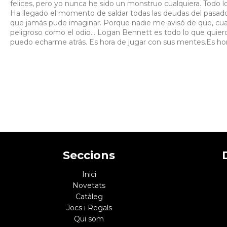
felices, pero yo nunca he sido un monstruo cualquiera. Todo 
Ha llegado el momento de saldar todas las deudas del pasado.
que jamás pude imaginar. Porque nadie me avisó de que, cu
peligroso como el odio... Logan Bennett es todo lo que quier
puedo echarme atrás. Es hora de jugar con sus mentes.Es hora 
Seccions
Inici
Novetats
Catàleg
Jocs i Regals
Qui som