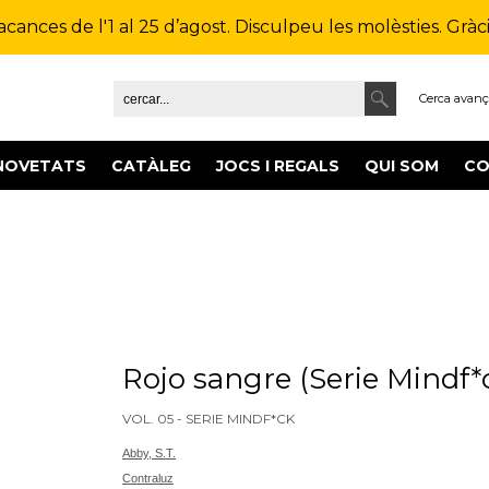
ances de l'1 al 25 d’agost. Disculpeu les molèsties. Gràcie
Cerca avan
NOVETATS
CATÀLEG
JOCS I REGALS
QUI SOM
CO
Rojo sangre (Serie Mindf*
VOL. 05 - SERIE MINDF*CK
Abby, S.T.
Contraluz