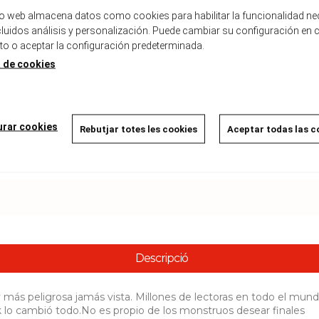
Alella
tio web almacena datos como cookies para habilitar la funcionalidad ne
Carrer del Mig, 36
ncluidos análisis y personalización. Puede cambiar su configuración en 
08328
Alella
 o aceptar la configuración predeterminada.
a de cookies
Masnou
Carrer Dr. Josep Agell, 9
08320
Masnou
urar cookies
Rebutjar totes les cookies
Aceptar todas las c
* La disponibilidad es a nivel informativo y puede ser inexacto.
Descripció
 y más peligrosa jamás vista. Millones de lectoras en todo el mun
 lo cambió todo.No es propio de los monstruos desear finales