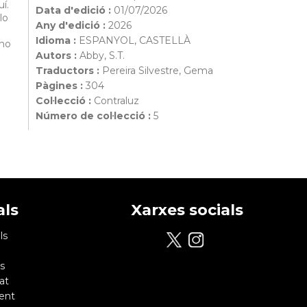
í.
Data d'edició :
01/07/2026
lo
Any d'edició :
2026
Idioma :
ESPANYOL, CASTELLÀ
 no
Autors :
Abby, S.T.
Traductors :
Pereira Silvestre, Gema
Pàgines :
304
Col·lecció :
Contraluz
Número de col·lecció :
5
als
Xarxes socials
ls
s
at
ent