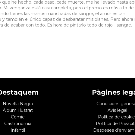
lo que he hecho, cada paso, cada muerte, me ha llevado hasta aqu
 Mi venganza está casi completa, pero el precio es más alto de 
ando tienes las manos manchadas de sangre, el amor es tan
o y también el único capaz de desbaratar mis planes. Pero ahora
de acabar con todo. Es hora de pintarlo todo de rojo... sangre.
Destaquem
Pàgines leg
Novel·la Negra
Condicions genera
Àlbum il·lustrat
Avís legal
Còmic
Política de cookie
Gastronomia
Política de Privacit
Infantil
Despeses d'enviam