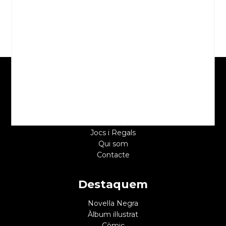
Martín, Andreu
18,00 €
22,00 €
Seccions
Inici
Novetats
Catàleg
Jocs i Regals
Qui som
Contacte
Destaquem
Novel·la Negra
Àlbum il·lustrat
Còmic