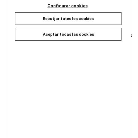
Configurar cookies
Rebutjar totes les cookies
Aceptar todas las cookies
ERROR DE CÀLCUL
AUTOBIOGRAFIA D'UN EXHOME
DE COLOR
Muñoz, Dora
Johnson, James Weldon
20,00 €
20,00 €