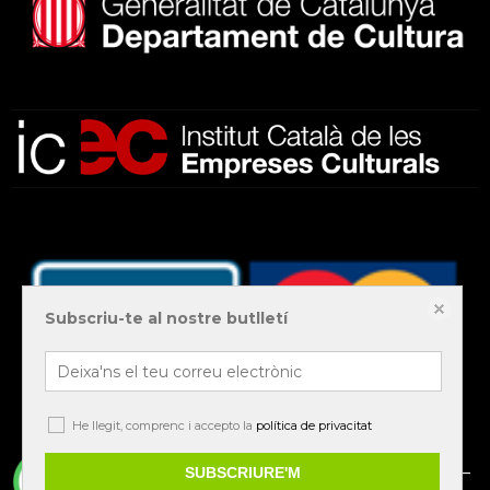
Subscriu-te al nostre butlletí
He llegit, comprenc i accepto la
política de privacitat
© 2020 Llibreria QuatreCincU – All rights reserved –
SUBSCRIURE'M