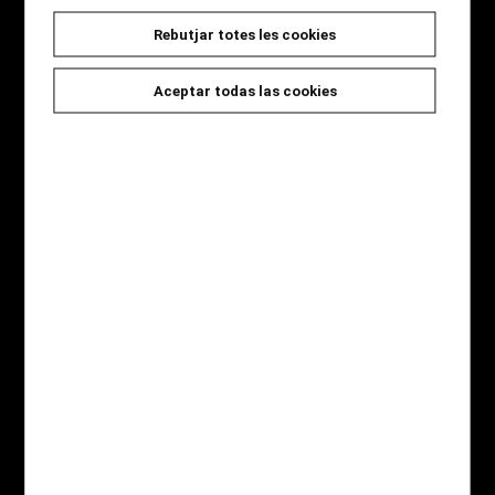
Rebutjar totes les cookies
Seccions
Inici
Aceptar todas las cookies
Novetats
Catàleg
Jocs i Regals
Qui som
Contacte
Destaquem
Novel·la Negra
Àlbum il·lustrat
Còmic
Gastronomia
Infantil
Pàgines legals