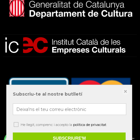
Subscriu-te al nostre butlletí
He llegit, comprenc i accepto la
política de privacitat
© 2020 Llibreria QuatreCincU – All rights reserved –
SUBSCRIURE'M