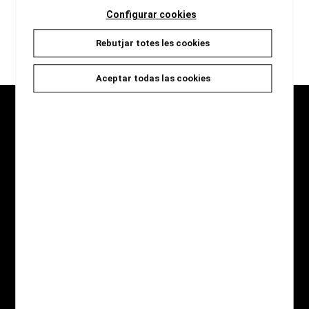
Configurar cookies
Rebutjar totes les cookies
carregar més resultats
Aceptar todas las cookies
Seccions
Inici
Novetats
Catàleg
Jocs i Regals
Qui som
Contacte
Destaquem
Novel·la Negra
Àlbum il·lustrat