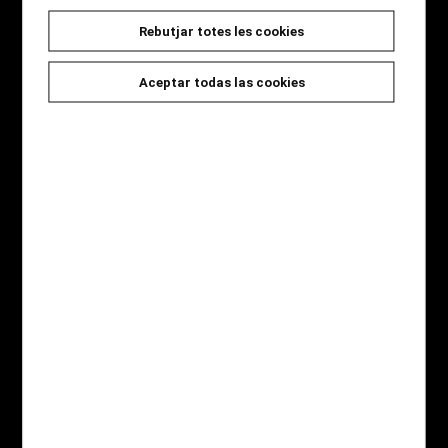
Rebutjar totes les cookies
Seccions
Inici
Aceptar todas las cookies
Novetats
Catàleg
Jocs i Regals
Qui som
Contacte
Destaquem
Novel·la Negra
Àlbum il·lustrat
Còmic
Gastronomia
Infantil
Pàgines legals