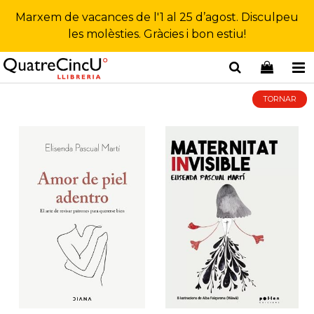
Marxem de vacances de l'1 al 25 d’agost. Disculpeu
les molèsties. Gràcies i bon estiu!
TORNAR