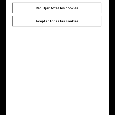
Rebutjar totes les cookies
Seccions
Inici
Aceptar todas las cookies
Novetats
Catàleg
Jocs i Regals
Qui som
Contacte
Destaquem
Novel·la Negra
Àlbum il·lustrat
Còmic
Gastronomia
Infantil
Pàgines legals