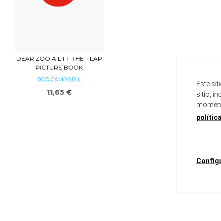
DEAR ZOO A LIFT-THE-FLAP
PICTURE BOOK
ROD CAMPBELL
Este si
11,65 €
sitio, i
momento
polític
Config