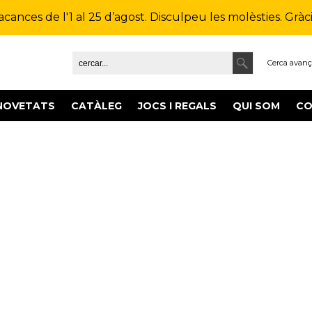
ances de l'1 al 25 d’agost. Disculpeu les molèsties. Gràcie
Cerca avan
NOVETATS
CATÀLEG
JOCS I REGALS
QUI SOM
CO