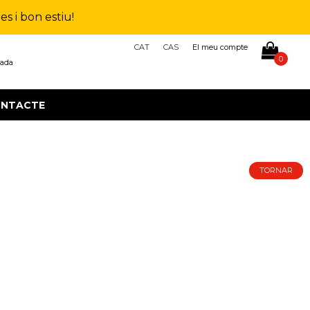
s i bon estiu!
CAT
CAS
El meu compte
0
çada
NTACTE
TORNAR