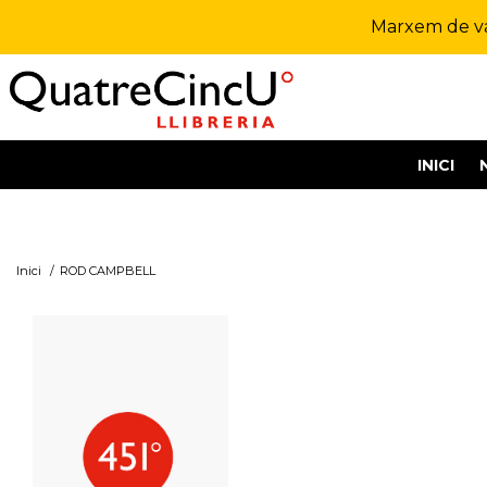
Marxem de vac
INICI
Inici
/
ROD CAMPBELL