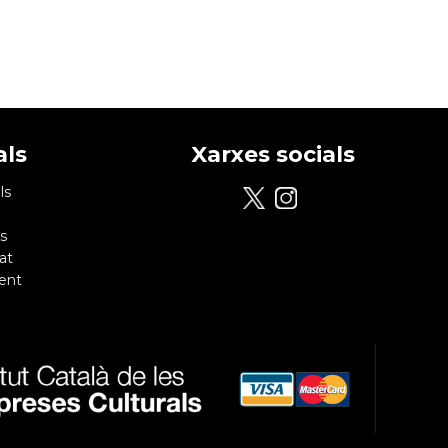
als
Xarxes socials
ls
s
at
ent