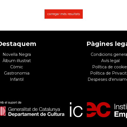
carregar més resultats
Destaquem
Pàgines leg
Novel·la Negra
Condicions genera
Àlbum il·lustrat
Avís legal
Còmic
Política de cookie
Gastronomia
Política de Privacit
Infantil
Despeses d'enviam