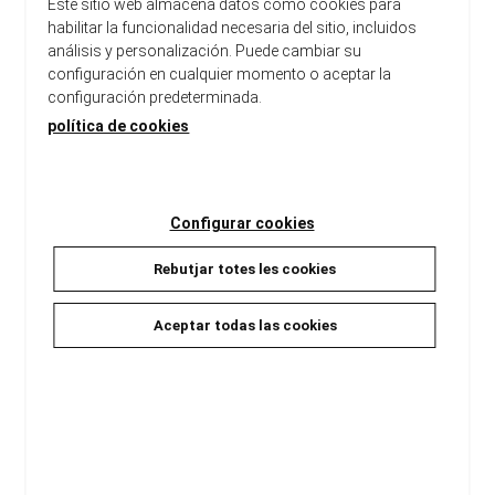
Este sitio web almacena datos como cookies para
habilitar la funcionalidad necesaria del sitio, incluidos
análisis y personalización. Puede cambiar su
configuración en cualquier momento o aceptar la
configuración predeterminada.
política de cookies
Configurar cookies
THE LEGEND OF ZELDA:
Rebutjar totes les cookies
TWILIGHT PRINCESS 04
Himekawa, Akira
THE LEGEND OF ZELDA. VOL 1:
Aceptar todas las cookies
8,00 €
OCARINA OF TIME (PART ...
HIMEKAWA, AKIRA
13,50 €