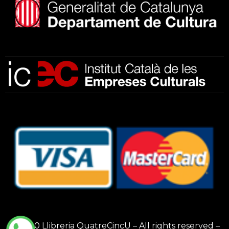
© 2020 Llibreria QuatreCincU – All rights reserved –