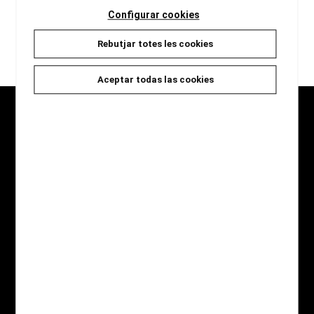
Configurar cookies
Rebutjar totes les cookies
carregar més resultats
Aceptar todas las cookies
Seccions
Inici
Novetats
Catàleg
Jocs i Regals
Qui som
Contacte
Destaquem
Novel·la Negra
Àlbum il·lustrat