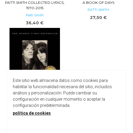
PATTI SMITH COLLECTED LYRICS,
A BOOK OF DAYS
1970-2015
PATTI SMITH
Patti Smith
27,50 €
36,40 €
Este sitio web almacena datos como cookies para
habilitar la funcionalidad necesaria del sitio, incluidos
análisis y personalización. Puede cambiar su
configuración en cualquier momento o aceptar la
configuración predeterminada.
JUST KIDS
política de cookies
, Patti Smith
18,95 €