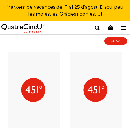
Marxem de vacances de l'1 al 25 d’agost. Disculpeu
les molèsties. Gràcies i bon estiu!
TORNAR