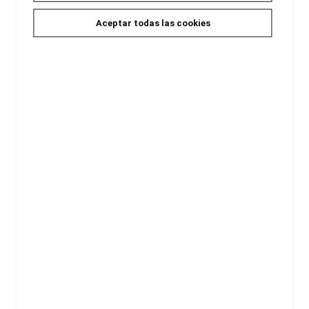
Aceptar todas las cookies
EL REGNE
V13
Carrère, Emmanuel
Carrère, Emmanuel
15,90 €
20,90 €