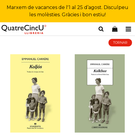
Marxem de vacances de l'1 al 25 d’agost. Disculpeu
les molèsties. Gràcies i bon estiu!
TORNAR