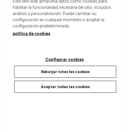
Este sitio web almacena datos como cookies para
habilitar la funcionalidad necesaria del sitio, incluidos
análisis y personalización. Puede cambiar su
configuración en cualquier momento o aceptar la
configuración predeterminada.
política de cookies
Configurar cookies
Rebutjar totes les cookies
CÓMO SE HACE UNA CHICA
COM ES FA UNA NOIA
Aceptar todas las cookies
Moran, Caitlin
Moran, Caitlin
20,90 €
20,90 €