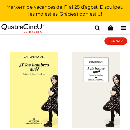
Marxem de vacances de l'1 al 25 d’agost. Disculpeu
les molèsties. Gràcies i bon estiu!
TORNAR