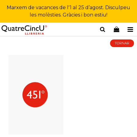
Marxem de vacances de l'1 al 25 d’agost. Disculpeu
les molèsties. Gràcies i bon estiu!
TORNAR