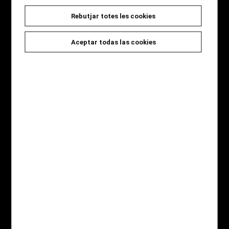
Rebutjar totes les cookies
Seccions
Inici
Aceptar todas las cookies
Novetats
Catàleg
Jocs i Regals
Qui som
Contacte
Destaquem
Novel·la Negra
Àlbum il·lustrat
Còmic
Gastronomia
Infantil
Pàgines legals