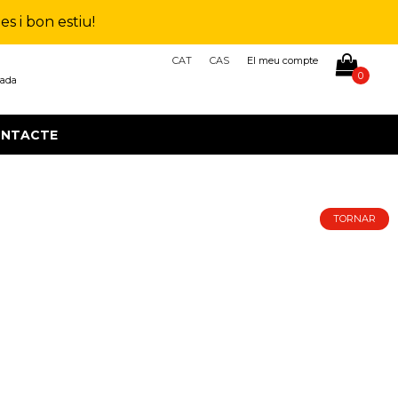
s i bon estiu!
CAT
CAS
El meu compte
0
çada
NTACTE
TORNAR