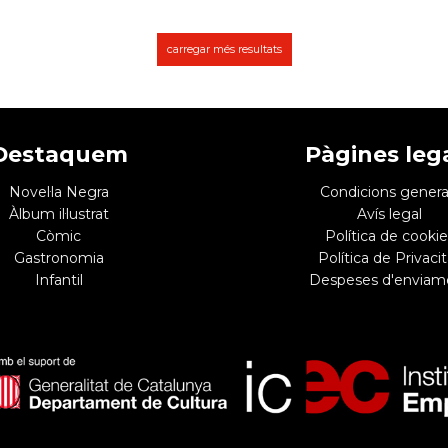
carregar més resultats
Destaquem
Pàgines leg
Novel·la Negra
Condicions genera
Àlbum il·lustrat
Avís legal
Còmic
Política de cookie
Gastronomia
Política de Privacit
Infantil
Despeses d'enviam