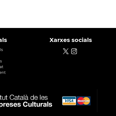
als
Xarxes socials
ls
s
at
ent