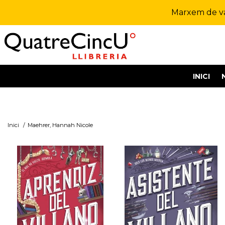
Marxem de vac
INICI
Inici
/
Maehrer, Hannah Nicole