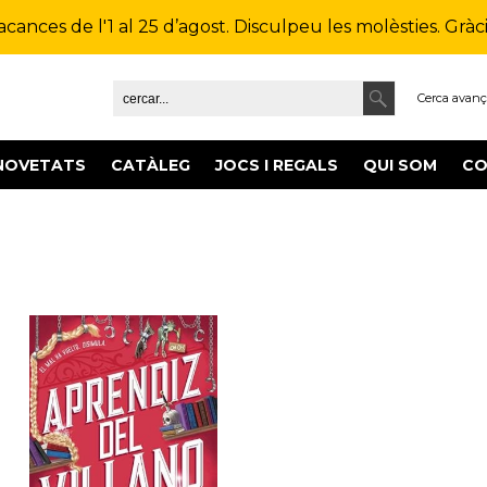
ances de l'1 al 25 d’agost. Disculpeu les molèsties. Gràcie
Cerca avan
NOVETATS
CATÀLEG
JOCS I REGALS
QUI SOM
CO