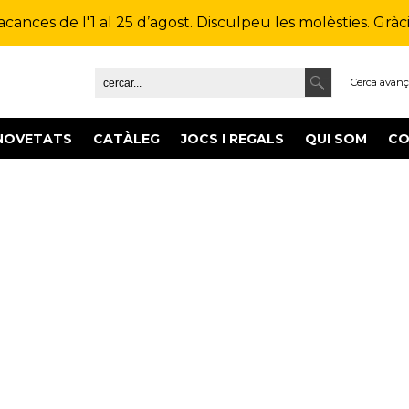
ances de l'1 al 25 d’agost. Disculpeu les molèsties. Gràcie
Cerca avan
NOVETATS
CATÀLEG
JOCS I REGALS
QUI SOM
CO