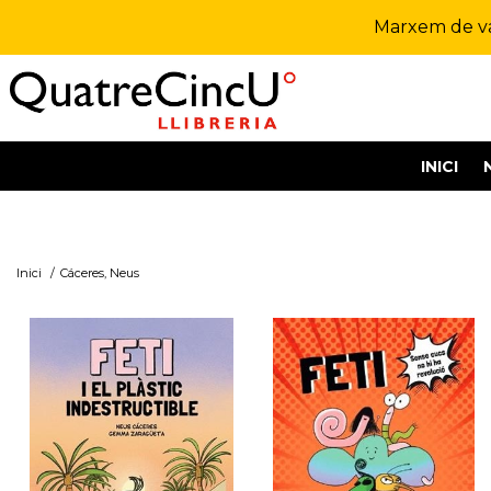
Marxem de vac
INICI
Inici
/
Cáceres, Neus