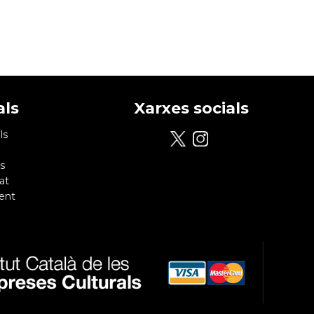
als
Xarxes socials
ls
s
at
ent