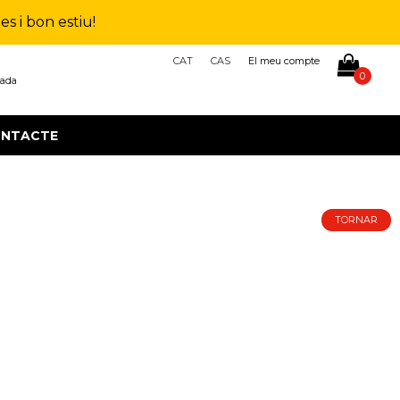
s i bon estiu!
CAT
CAS
El meu compte
0
çada
NTACTE
TORNAR