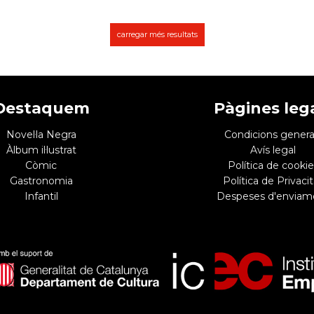
carregar més resultats
Destaquem
Pàgines leg
Novel·la Negra
Condicions genera
Àlbum il·lustrat
Avís legal
Còmic
Política de cookie
Gastronomia
Política de Privacit
Infantil
Despeses d'enviam