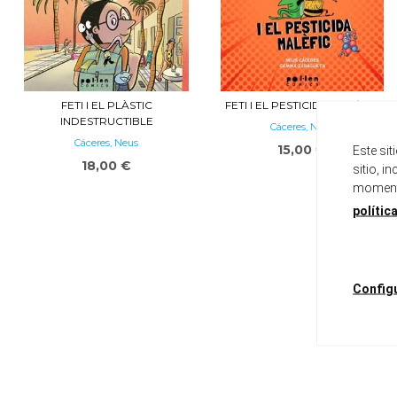
FETI I EL PLÀSTIC
FETI I EL PESTICIDA MALÈFIC
INDESTRUCTIBLE
Cáceres, Neus
Cáceres, Neus
15,00 €
Este si
18,00 €
sitio, i
momento
polític
Config