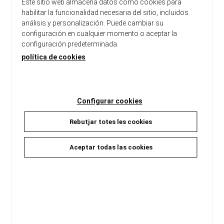
Este sitio web almacena datos como cookies para
habilitar la funcionalidad necesaria del sitio, incluidos
análisis y personalización. Puede cambiar su
configuración en cualquier momento o aceptar la
configuración predeterminada.
política de cookies
Configurar cookies
Rebutjar totes les cookies
L'ARXIPÈLAG DEL GOS
LA NETA DEL SENYOR LINH
Aceptar todas las cookies
Claudel, Philippe
Claudel, Philippe
18,00 €
12,90 €