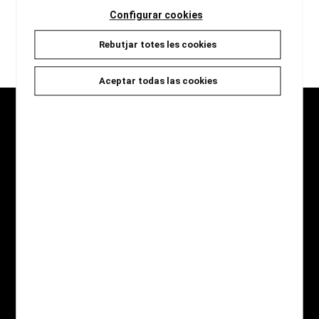
Configurar cookies
Rebutjar totes les cookies
carregar més resultats
Aceptar todas las cookies
Seccions
Inici
Novetats
Catàleg
Jocs i Regals
Qui som
Contacte
Destaquem
Novel·la Negra
Àlbum il·lustrat