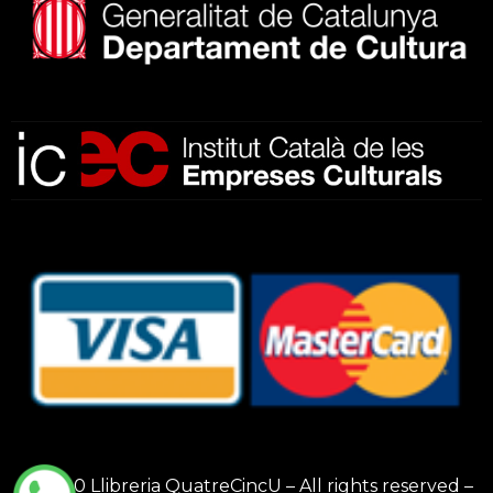
Subscriu-te al nostre butlletí
He llegit, comprenc i accepto la
política de privacitat
© 2020 Llibreria QuatreCincU – All rights reserved –
SUBSCRIURE'M