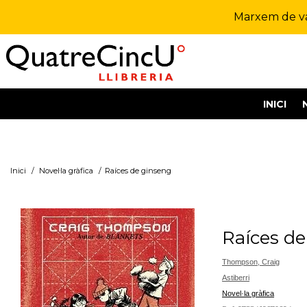
Marxem de vac
INICI
Inici
/
Novel·la gràfica
/
Raíces de ginseng
Raíces d
Thompson, Craig
Astiberri
Novel·la gràfica