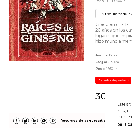
Ref. 9788419670694
Altres llibres de la 
Criado en una fam
20 años en los ca
lugares que inspira
hizo mundialmente
Ancho:
165 cm
Largo:
229 cm
Peso:
1260 gr
Consultar disponibilitat
30,00 €
Este si
sitio, i
momento
Recursos de seguretat del producte
polític