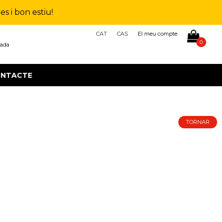
s i bon estiu!
CAT
CAS
El meu compte
0
çada
NTACTE
TORNAR