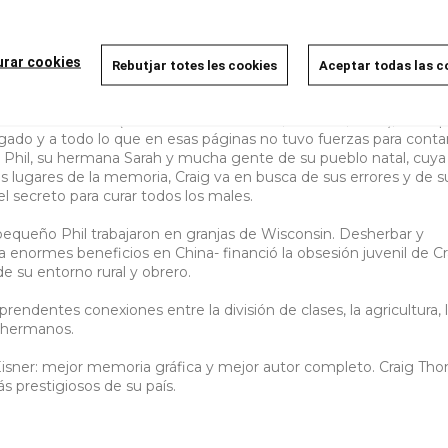
Descripció
urar cookies
Rebutjar totes les cookies
Aceptar todas las c
n trabajó de los 10 a los 20 años en los campos de ginseng de
raron 'Blankets' (Edición 20.º aniversario, Astiberri, 2024), obra q
ado y a todo lo que en esas páginas no tuvo fuerzas para contar
 Phil, su hermana Sarah y mucha gente de su pueblo natal, cuya
 lugares de la memoria, Craig va en busca de sus errores y de s
el secreto para curar todos los males.
pequeño Phil trabajaron en granjas de Wisconsin. Desherbar y
 enormes beneficios en China- financió la obsesión juvenil de Cr
de su entorno rural y obrero.
prendentes conexiones entre la división de clases, la agricultura, 
s hermanos.
isner: mejor memoria gráfica y mejor autor completo. Craig Th
s prestigiosos de su país.