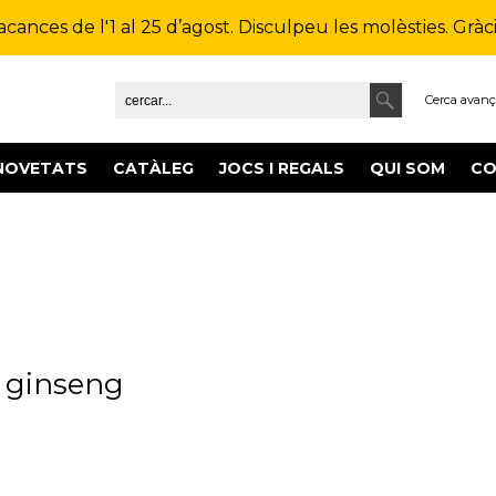
ances de l'1 al 25 d’agost. Disculpeu les molèsties. Gràcie
Cerca avan
NOVETATS
CATÀLEG
JOCS I REGALS
QUI SOM
CO
e ginseng