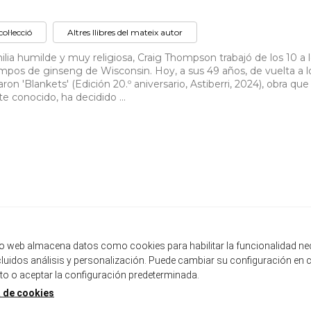
col·lecció
Altres llibres del mateix autor
ilia humilde y muy religiosa, Craig Thompson trabajó de los 10 a 
mpos de ginseng de Wisconsin. Hoy, a sus 49 años, de vuelta a l
ron 'Blankets' (Edición 20.º aniversario, Astiberri, 2024), obra que 
 conocido, ha decidido ...
tio web almacena datos como cookies para habilitar la funcionalidad ne
ncluidos análisis y personalización. Puede cambiar su configuración en 
 o aceptar la configuración predeterminada.
a de cookies