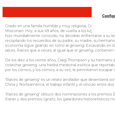
Config
Criado en una familia humilde y muy religiosa, Craig Thompso
Wisconsin. Hoy, a sus 49 años, de vuelta a los lugares que inspi
hizo mundialmente conocido, ha decidido enfrentarse a su leg
recopilando los recuerdos de su padre, su madre, su hermano
economía sigue girando en torno al ginseng. Excavando en los
raíces. Raíces que a veces, al igual que el ginseng, contienen 
De los diez a los veinte años, Craig Thompson y su hermano 
cosechar ginseng -una hierba medicinal exótica que reportaba
por los cómics, y los cómics, a su vez, le permitieron escapar 
'Raíces de ginseng' es un relato arrollador que desentierra sor
China y Norteamérica, el trabajo infantil y el vínculo entre do
'Raíces de ginseng' obtuvo dos nominaciones a los premios E
Eisner y dos premios Ignatz, los galardones historietísticos má