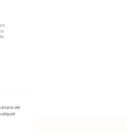
los
os
le
cesaria del
cualquier