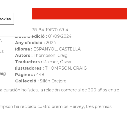
ookies
ISBN :
978-84-19670-69-4
ue le
Data d'edició :
01/09/2024
,
Any d'edició :
2024
Idioma :
ESPANYOL, CASTELLÀ
us
Autors :
Thompson, Craig
Traductors :
Palmer, Óscar
Ilustradores :
THOMPSON, CRAIG
aig
Pàgines :
448
Col·lecció :
Sillón Orejero
la curación holística, la relación comercial de 300 años entre
ompson ha recibido cuatro premios Harvey, tres premios