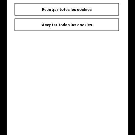
Rebutjar totes les cookies
Seccions
Inici
Aceptar todas las cookies
Novetats
Catàleg
Jocs i Regals
Qui som
Contacte
Destaquem
Novel·la Negra
Àlbum il·lustrat
Còmic
Gastronomia
Infantil
Pàgines legals