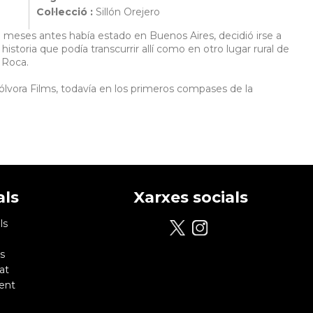
Col·lecció :
Sillón Orejero
e meses antes había estado en Buenos Aires, decidió irse a
storia que podía transcurrir allí como en otro lugar rural de
 Roca.
Pólvora Films, todavía en los primeros compases de la
als
Xarxes socials
ls
s
at
ent