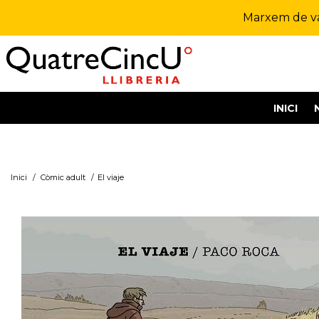
Marxem de vac
INICI
Inici
/
Còmic adult
/
El viaje