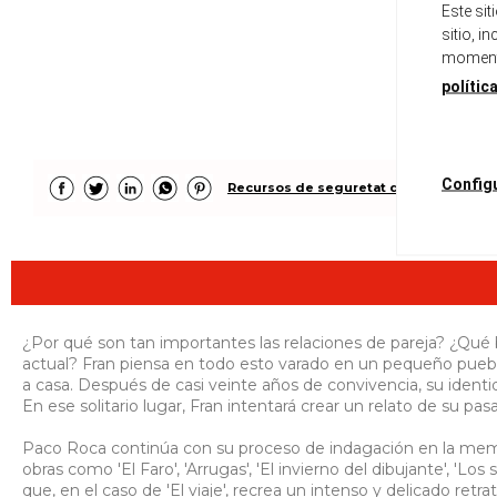
Este si
sitio, i
momento
polític
Config
Recursos de seguretat del producte
¿Por qué son tan importantes las relaciones de pareja? ¿Qué
actual? Fran piensa en todo esto varado en un pequeño puebl
a casa. Después de casi veinte años de convivencia, su identid
En ese solitario lugar, Fran intentará crear un relato de su pa
Paco Roca continúa con su proceso de indagación en la memo
obras como 'El Faro', 'Arrugas', 'El invierno del dibujante', 'Los 
que, en el caso de 'El viaje', recrea un intenso y delicado retr