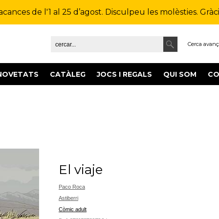
ances de l'1 al 25 d’agost. Disculpeu les molèsties. Gràcie
Cerca avan
NOVETATS
CATÀLEG
JOCS I REGALS
QUI SOM
CO
El viaje
Paco Roca
Astiberri
Còmic adult