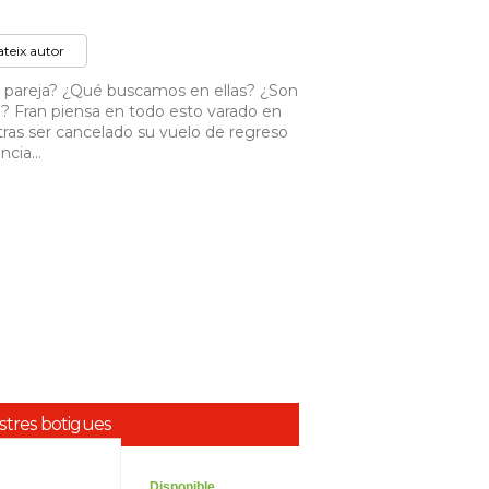
mateix autor
e pareja? ¿Qué buscamos en ellas? ¿Son
l? Fran piensa en todo esto varado en
ras ser cancelado su vuelo de regreso
cia...
ostres botigues
Disponible