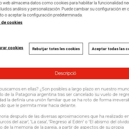
Masnou
tio web almacena datos como cookies para habilitar la funcionalidad ne
Carrer Dr. Josep Agell, 9
ncluidos análisis y personalización. Puede cambiar su configuración en 
08320
Masnou
 o aceptar la configuración predeterminada.
a de cookies
* La disponibilidad es a nivel informativo y puede ser inexacto.
urar cookies
Rebutjar totes les cookies
Aceptar todas las c
Descripció
 buscamos en ellas? ¿Son posibles a largo plazo en nuestro mun
o de la Patagonia argentina tras ser cancelado su vuelo de regr
ad la definía una unión familiar que se ha roto de forma irreversi
sado que le permita mirar hacia delante.
ria después de las diversas aproximaciones que ha realizado e
surcos del azar', 'La casa', 'Regreso al Edén' o 'El abismo del olvido'
ato de la memoria de la pareja, a partir de aspectos de su propia