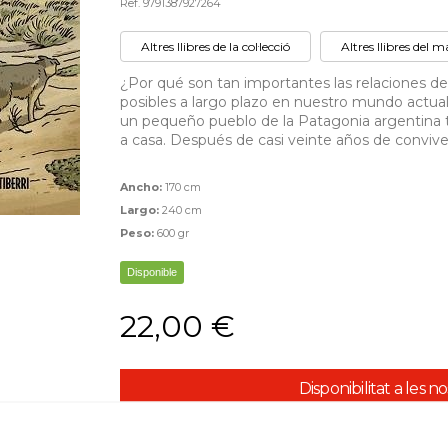
Ref. 9791387927264
Altres llibres de la col·lecció
Altres llibres del 
¿Por qué son tan importantes las relaciones d
posibles a largo plazo en nuestro mundo actua
un pequeño pueblo de la Patagonia argentina t
a casa. Después de casi veinte años de conviven
Ancho:
170 cm
Largo:
240 cm
Peso:
600 gr
Disponible
22,00 €
Disponibilitat a les n