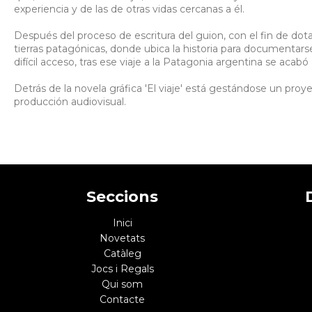
experiencia y de las de otras vidas cercanas a él.
Después del proceso de escritura del guion, con el fin de dot
tierras patagónicas, donde ubica la historia para documentarse
difícil acceso, tras ese viaje a la Patagonia argentina se aca
Detrás de la novela gráfica 'El viaje' está gestándose un pro
producción audiovisual.
Seccions
Inici
Novetats
Catàleg
Jocs i Regals
Qui som
Contacte