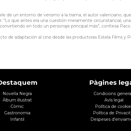
arle de un entorno de verismo a la trama, el autor valenciano, qu
: “Lo que antes era una cuestión meramente circunstancial, una hi
bó convirtiendo en todo un personaje principal más”, confiesa Paco
yecto de adaptación al cine desde las productoras Estela Films y 
Destaquem
Pàgines leg
Novel·la Negra
Condicions genera
Àlbum il·lustrat
Avís legal
Còmic
Política de cookie
Gastronomia
Política de Privacit
Infantil
Despeses d'enviam