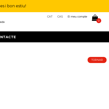
s i bon estiu!
CAT
CAS
El meu compte
0
çada
NTACTE
TORNAR