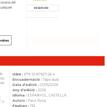
cesaria del
cualquier
RESERVAR
ookies
do
ISBN :
979-13-87927-26-4
eso
Encuadernació :
Tapa dura
ble.
Data d'edició :
01/05/2026
Any d'edició :
2026
Idioma :
ESPANYOL, CASTELLÀ
n
Autors :
Paco Roca
, y
Pàgines :
192