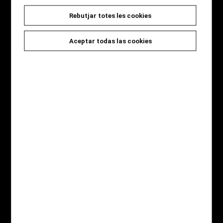
Rebutjar totes les cookies
Seccions
Inici
Aceptar todas las cookies
Novetats
Catàleg
Jocs i Regals
Qui som
Contacte
Destaquem
Novel·la Negra
Àlbum il·lustrat
Còmic
Gastronomia
Infantil
Pàgines legals