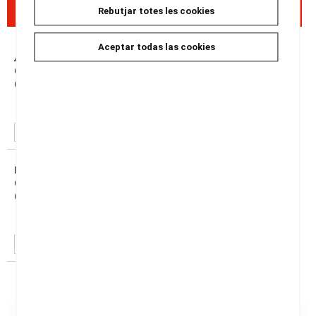
Rebutjar totes les cookies
Disponibilitat a les nostres botigues
Aceptar todas las cookies
Alella
Carrer del Mig, 36
08328
Alella
Disponible
RESERVAR
Masnou
Carrer Dr. Josep Agell, 9
08320
Masnou
Disponible
RESERVAR
* La disponibilidad es a nivel informativo y puede ser inexacto.