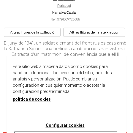
Periscopi
Narrativa Català
Ref. 9791387726386
Altres llibres de la col·lecció
Altres llibres del mateix autor
El juny de 1941, un soldat alemant del front rus es casa amb
la Katharina Spinell, una berlinesa amb qui no s'han vist mai.
Es tracta d'un matrimoni de conveniència que a ell li
garanteix uns quants dies de permís lluny del camp de
batalla i a ella una pensió de viudetat si ell es mor. El seu
Este sitio web almacena datos como cookies para
lligam...
habilitar la funcionalidad necesaria del sitio, incluidos
análisis y personalización. Puede cambiar su
configuración en cualquier momento o aceptar la
Dimensions:
210 x 140 x 13 cm
configuración predeterminada.
Peso:
250 gr
política de cookies
Disponible
22,90 €
Configurar cookies