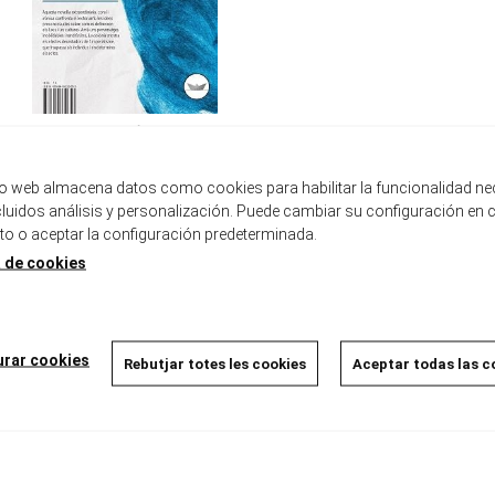
LA COLÒNIA
Magee, Audrey
23,90 €
tio web almacena datos como cookies para habilitar la funcionalidad ne
ncluidos análisis y personalización. Puede cambiar su configuración en 
 o aceptar la configuración predeterminada.
a de cookies
urar cookies
Rebutjar totes les cookies
Aceptar todas las c