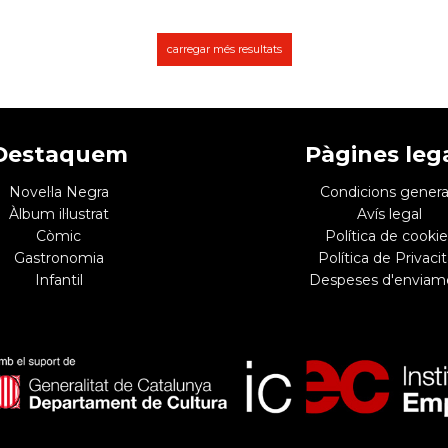
carregar més resultats
Destaquem
Pàgines leg
Novel·la Negra
Condicions genera
Àlbum il·lustrat
Avís legal
Còmic
Política de cookie
Gastronomia
Política de Privacit
Infantil
Despeses d'enviam