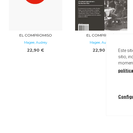
EL COMPROMISO
EL COMPROMÍS
Magee, Audrey
Magee, Audrey
22,90 €
22,90 €
Este si
sitio, i
momento
polític
Config