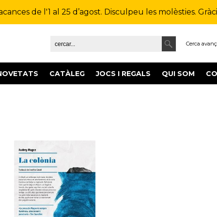
ances de l'1 al 25 d’agost. Disculpeu les molèsties. Gràcie
Cerca avan
NOVETATS
CATÀLEG
JOCS I REGALS
QUI SOM
CO