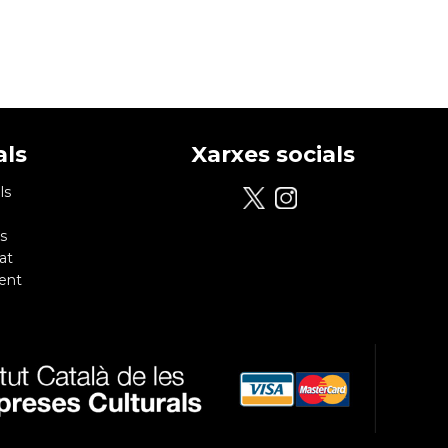
als
Xarxes socials
ls
s
at
ent