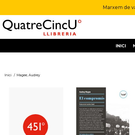
Marxem de vac
INICI
Inici
/
Magee, Audrey