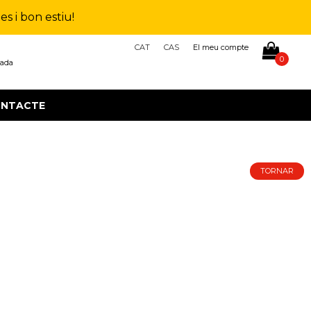
s i bon estiu!
CAT
CAS
El meu compte
0
çada
NTACTE
TORNAR