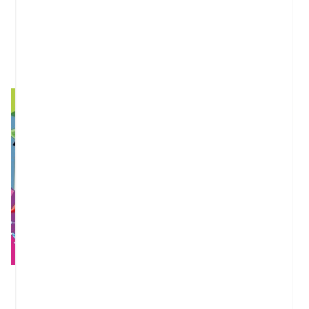
TEXTURAS. CAPERUCITA ROJA
MI PRIMER VIVALDI. CON 7
MELODÍAS
, YOYO
Cordier, Severine
9,95 €
12,95 €
PRINCESAS. LIBROAVENTURAS
ACUACADABRA. PEZ
Disney, DISNEY
, YOYO