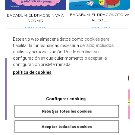
BADABUM. EL DRAGONCITO VA
BADABUM. EL DRAC SE'N VA A
AL COLE
DORMIR
Lyona, Lyona
Lyona, Lyona
10,95 €
10,95 €
Este sitio web almacena datos como cookies para
habilitar la funcionalidad necesaria del sitio, incluidos
análisis y personalización. Puede cambiar su
configuración en cualquier momento o aceptar la
configuración predeterminada.
política de cookies
Configurar cookies
Rebutjar totes les cookies
EL PEQUEÑO LIBRO DE LA
¡VOY AL COLE! UN CUENTO DE
Aceptar todas las cookies
GUARDERÍA
LUCÍA, MI PEDIATRA