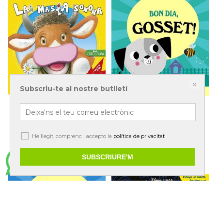
Subscriu-te al nostre butlletí
LA MASIA SONORA
BON DIA, GOSSET!
Susaeta, equip
Abbott, Rob
12,95 €
13,50 €
He llegit, comprenc i accepto la
política de privacitat
SUBSCRIURE'M