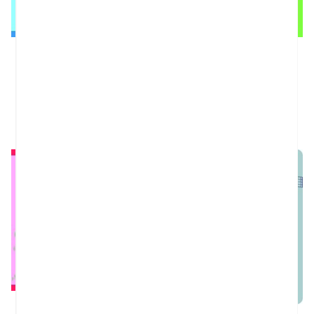
MIS CUENTOS CLÁSICOS CON
MIS CUENTOS CLÁSICOS CON
TEXTURAS. CENICIENTA
TEXTURAS. EL LIBRO DE LA ...
, YOYO
, YOYO
9,95 €
9,95 €
MIS CUENTOS CLÁSICOS CON