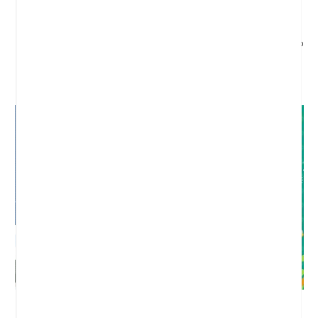
EMBOLICA LA TROCA
¡AL GALOPE!: MI PRIMER LIBRO
CINEMÁGICO
Bunting, Laura
Butler Seder, Rufus
8,95 €
14,90 €
ATRAPA EL PINGÜÍ! UN LLIBRE
ATRAPA L'AXOLOT! UN LLIBRE
PER JUGAR I COMPTAR
PER JUGAR I COMPTAR