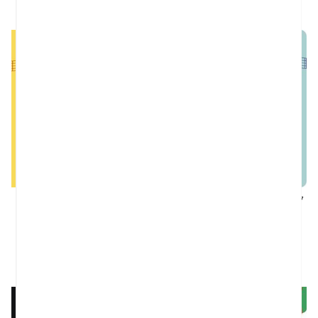
17,95 €
7,95 €
MI PRIMER MOZART. CON 7
EL MEU PRIMER VIVALDI. AMB 7
MELODÍAS
MELODIES
Cordier, Severine
Cordier, Severine
12,95 €
12,95 €