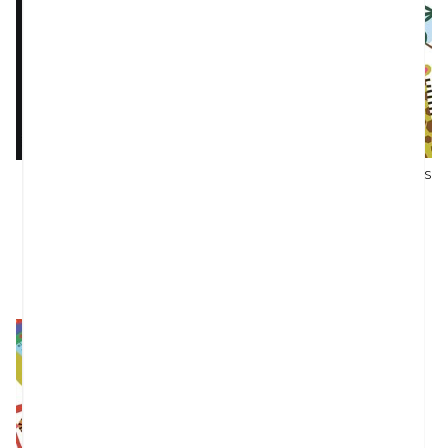
ANIMALS SUPERDESPLEGABLES
MIC. EL TRESOR DE L'ESTIU
LOCK, SARAH
Messeguer Espada, Maica
12,95 €
13,95 €